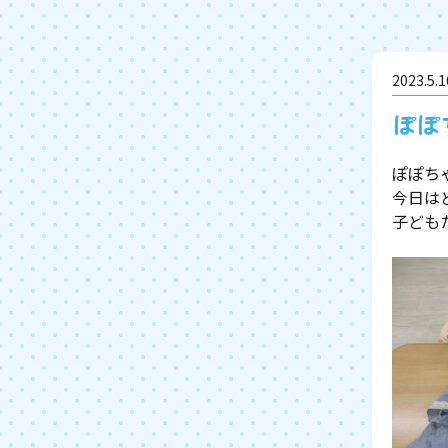
2023.5.1
ぽぽ
ぽぽち
今日は
子ども