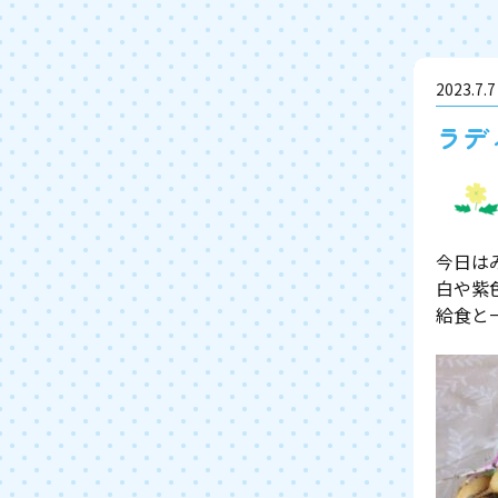
2023.7.7
ラデ
今日は
白や紫
給食と